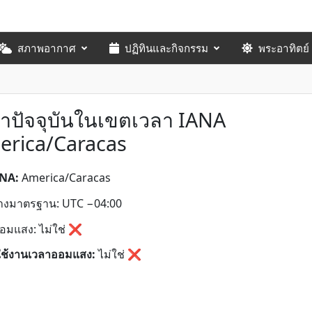
สภาพอากาศ
ปฏิทินและกิจกรรม
พระอาทิตย์
าปัจจุบันในเขตเวลา IANA
erica/Caracas
ANA:
America/Caracas
่างมาตรฐาน: UTC −04:00
อมแสง: ไม่ใช่ ❌
ใช้งานเวลาออมแสง:
ไม่ใช่
❌