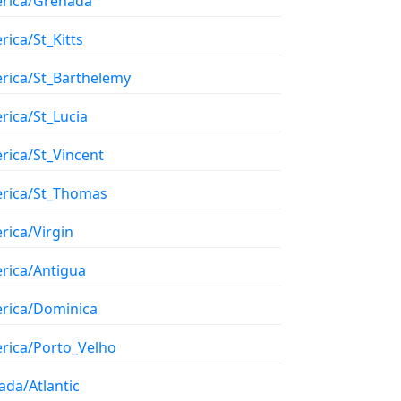
rica/Grenada
ica/St_Kitts
rica/St_Barthelemy
rica/St_Lucia
rica/St_Vincent
rica/St_Thomas
rica/Virgin
rica/Antigua
rica/Dominica
rica/Porto_Velho
ada/Atlantic