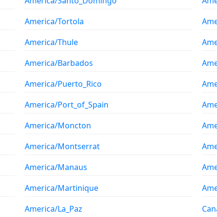
America/Santo_Domingo
Ame
America/Tortola
Amer
America/Thule
Ame
America/Barbados
Ame
America/Puerto_Rico
Ame
America/Port_of_Spain
Ame
America/Moncton
Ame
America/Montserrat
Ame
America/Manaus
Ame
America/Martinique
Ame
America/La_Paz
Can