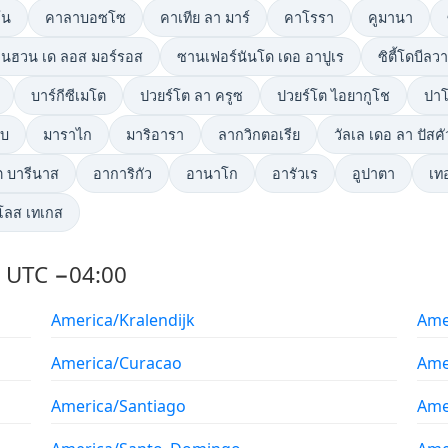
โน
คาลาบอซโซ
คาเทีย ลา มาร์
คาโรรา
คูมานา
นฮวน เด ลอส มอร์รอส
ซานเฟอร์นันโด เดอ อาปูเร
ซิตี้โดบีลวา
บาร์กีซีเมโต
ปวยร์โต ลา ครูซ
ปวยร์โต ไอยากูโช
ปาโ
โบ
มาราไก
มาริอารา
ลากวิกตอเรีย
วัลเล เดอ ลา ปัสคั
ต บารีนาส
อาการิกัว
อานาโก
อารัวเร
อูปาตา
เท
โลส เทเกส
าง UTC −04:00
America/Kralendijk
Ame
America/Curacao
Ame
America/Santiago
Ame