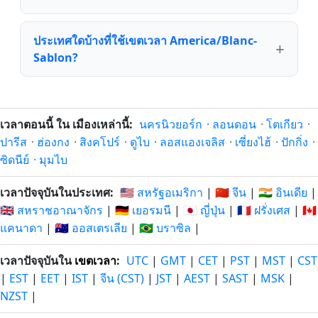
ประเทศใดบ้างที่ใช้เขตเวลา America/Blanc-
Sablon?
เวลาตอนนี้ ใน เมืองเหล่านี้:
นครนิวยอร์ก
·
ลอนดอน
·
โตเกียว
·
ปารีส
·
ฮ่องกง
·
สิงคโปร์
·
ดูไบ
·
ลอสแองเจลิส
·
เซี่ยงไฮ้
·
ปักกิ่ง
·
ซิดนีย์
·
มุมไบ
เวลาปัจจุบันในประเทศ:
🇺🇸 สหรัฐอเมริกา
|
🇨🇳 จีน
|
🇮🇳 อินเดีย
|
🇬🇧 สหราชอาณาจักร
|
🇩🇪 เยอรมนี
|
🇯🇵 ญี่ปุ่น
|
🇫🇷 ฝรั่งเศส
|
🇨🇦
แคนาดา
|
🇦🇺 ออสเตรเลีย
|
🇧🇷 บราซิล
|
เวลาปัจจุบันใน
เขตเวลา
:
UTC
|
GMT
|
CET
|
PST
|
MST
|
CST
|
EST
|
EET
|
IST
|
จีน (CST)
|
JST
|
AEST
|
SAST
|
MSK
|
NZST
|