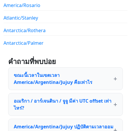
America/Rosario
Atlantic/Stanley
Antarctica/Rothera
Antarctica/Palmer
คำถามที่พบบ่อย
ขณะนี้เวลาในเขตเวลา
America/Argentina/Jujuy คือเท่าไร
อเมริกา / อาร์เจนตินา / จูจู มีค่า UTC offset เท่า
ไหร่?
America/Argentina/Jujuy ปฏิบัติตามเวลาออม