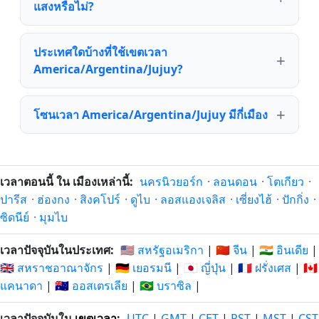
แสงหรือไม่?
ประเทศใดบ้างที่ใช้เขตเวลา
America/Argentina/Jujuy?
โซนเวลา America/Argentina/Jujuy มีกี่เมือง
เวลาตอนนี้ ใน เมืองเหล่านี้:
นครนิวยอร์ก
·
ลอนดอน
·
โตเกียว
·
ปารีส
·
ฮ่องกง
·
สิงคโปร์
·
ดูไบ
·
ลอสแองเจลิส
·
เซี่ยงไฮ้
·
ปักกิ่ง
·
ซิดนีย์
·
มุมไบ
เวลาปัจจุบันในประเทศ:
🇺🇸 สหรัฐอเมริกา
|
🇨🇳 จีน
|
🇮🇳 อินเดีย
|
🇬🇧 สหราชอาณาจักร
|
🇩🇪 เยอรมนี
|
🇯🇵 ญี่ปุ่น
|
🇫🇷 ฝรั่งเศส
|
🇨🇦
แคนาดา
|
🇦🇺 ออสเตรเลีย
|
🇧🇷 บราซิล
|
เวลาปัจจุบันใน
เขตเวลา
:
UTC
|
GMT
|
CET
|
PST
|
MST
|
CST