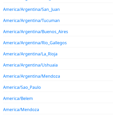
America/Argentina/San_Juan
America/Argentina/Tucuman
America/Argentina/Buenos_Aires
America/Argentina/Rio_Gallegos
America/Argentina/La_Rioja
America/Argentina/Ushuaia
America/Argentina/Mendoza
America/Sao_Paulo
America/Belem
America/Mendoza