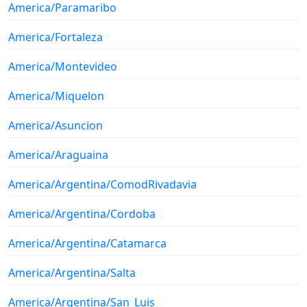
America/Paramaribo
America/Fortaleza
America/Montevideo
America/Miquelon
America/Asuncion
America/Araguaina
America/Argentina/ComodRivadavia
America/Argentina/Cordoba
America/Argentina/Catamarca
America/Argentina/Salta
America/Argentina/San_Luis