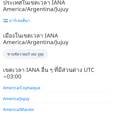
ประเทศในเขตเวลา IANA
America/Argentina/Jujuy
🇦🇷 อาร์เจนตินา
เมืองในเขตเวลา IANA
America/Argentina/Jujuy
ซานซัลวาดอร์ เดอ จูจุย
เขตเวลา IANA อื่น ๆ ที่มีส่วนต่าง UTC
−03:00
America/Coyhaique
America/Jujuy
America/Maceio