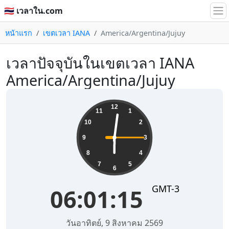
🇹🇭 เวลาใน.com
หน้าแรก
เขตเวลา IANA
America/Argentina/Jujuy
เวลาปัจจุบันในเขตเวลา IANA
America/Argentina/Jujuy
06:01:15
12
11
1
10
2
9
3
8
4
7
5
6
GMT-3
06:01:15
วันอาทิตย์, 9 สิงหาคม 2569