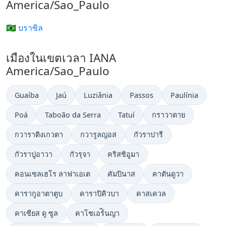
America/Sao_Paulo
🇧🇷 บราซิล
เมืองในเขตเวลา IANA
America/Sao_Paulo
Guaíba
Jaú
Luziânia
Passos
Paulínia
Poá
Taboão da Serra
Tatuí
กราวาตาย
กวาราติงเกวตา
กวารูลญอส
กัวราปารี
กัวราปูอาวา
กัวรุจา
คริสซิอูมา
คอนเซลเฮโร ลาฟาเอเต
คัมปินาส
คาตันดูวา
คารากูอาตาตูบ
คาราปิคิวบา
คาสเควล
คาเซียส ดู ซูล
คาโชเอร์ินญา