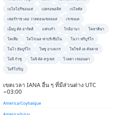
เบโลโอรีซอนเท่
เปตรอพอลิส
เปโลตัส
เฟอร์ราซ เดอ วาสคอนเซลลอส
เรเซนเด
เอ็มบู ดัส อาร์ตส์
แฟรงก้า
โกอิอานา
โคลาตินา
โคเทีย
โคโรเนล ฟาบริเซียโน
โนวา ฟริบูร์โก
โนโว ฮัมบูร์โก
โพซู อาเลเกร
โพโซส์ เด คัลดาส
โมจิ กัวซู
โมจิ ดัส ครูเซส
โวลตา เรดอนดา
ไมริโปร์ญ
เขตเวลา IANA อื่น ๆ ที่มีส่วนต่าง UTC
−03:00
America/Coyhaique
America/Jujuy