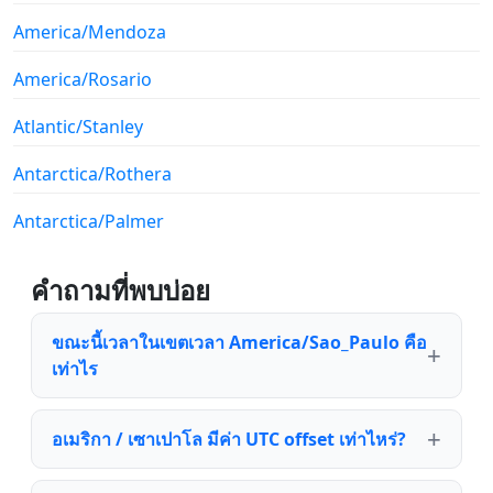
America/Mendoza
America/Rosario
Atlantic/Stanley
Antarctica/Rothera
Antarctica/Palmer
คำถามที่พบบ่อย
ขณะนี้เวลาในเขตเวลา America/Sao_Paulo คือ
เท่าไร
อเมริกา / เซาเปาโล มีค่า UTC offset เท่าไหร่?