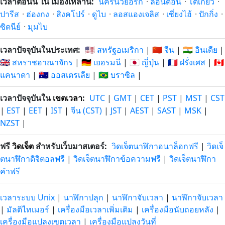
เวลาตอนนี้ ใน เมืองเหล่านี้:
นครนิวยอร์ก
·
ลอนดอน
·
โตเกียว
·
ปารีส
·
ฮ่องกง
·
สิงคโปร์
·
ดูไบ
·
ลอสแองเจลิส
·
เซี่ยงไฮ้
·
ปักกิ่ง
·
ซิดนีย์
·
มุมไบ
เวลาปัจจุบันในประเทศ:
🇺🇸 สหรัฐอเมริกา
|
🇨🇳 จีน
|
🇮🇳 อินเดีย
|
🇬🇧 สหราชอาณาจักร
|
🇩🇪 เยอรมนี
|
🇯🇵 ญี่ปุ่น
|
🇫🇷 ฝรั่งเศส
|
🇨🇦
แคนาดา
|
🇦🇺 ออสเตรเลีย
|
🇧🇷 บราซิล
|
เวลาปัจจุบันใน
เขตเวลา
:
UTC
|
GMT
|
CET
|
PST
|
MST
|
CST
|
EST
|
EET
|
IST
|
จีน (CST)
|
JST
|
AEST
|
SAST
|
MSK
|
NZST
|
ฟรี
วิดเจ็ต
สำหรับเว็บมาสเตอร์:
วิดเจ็ตนาฬิกาอนาล็อกฟรี
|
วิดเจ็
ตนาฬิกาดิจิตอลฟรี
|
วิดเจ็ตนาฬิกาข้อความฟรี
|
วิดเจ็ตนาฬิกา
คำฟรี
เวลาระบบ Unix
|
นาฬิกาปลุก
|
นาฬิกาจับเวลา
|
นาฬิกาจับเวลา
|
มัลติไทเมอร์
|
เครื่องมือเวลาเพิ่มเติม
|
เครื่องมือนับถอยหลัง
|
เครื่องมือแปลงเขตเวลา
|
เครื่องมือแปลงวันที่