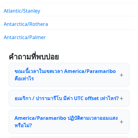
Atlantic/Stanley
Antarctica/Rothera
Antarctica/Palmer
คำถามที่พบบ่อย
ขณะนี้เวลาในเขตเวลา America/Paramaribo
คือเท่าไร
อเมริกา / ปารามารีโบ มีค่า UTC offset เท่าไหร่?
America/Paramaribo ปฏิบัติตามเวลาออมแสง
หรือไม่?