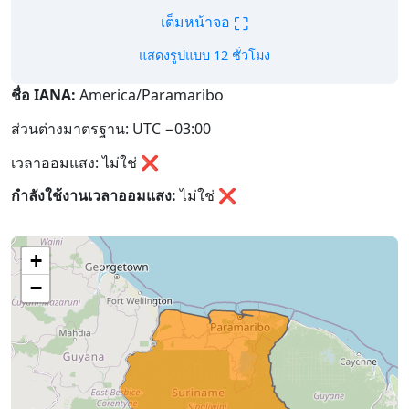
⛶
เต็มหน้าจอ
แสดงรูปแบบ 12 ชั่วโมง
ชื่อ IANA:
America/Paramaribo
ส่วนต่างมาตรฐาน: UTC −03:00
เวลาออมแสง: ไม่ใช่ ❌
กำลังใช้งานเวลาออมแสง:
ไม่ใช่
❌
+
−