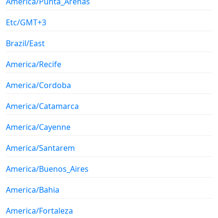
America/Punta_Arenas
Etc/GMT+3
Brazil/East
America/Recife
America/Cordoba
America/Catamarca
America/Cayenne
America/Santarem
America/Buenos_Aires
America/Bahia
America/Fortaleza