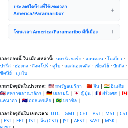
ประเทศใดบ้างที่ใช้เขตเวลา
America/Paramaribo?
โซนเวลา America/Paramaribo มีกี่เมือง
เวลาตอนนี้ ใน เมืองเหล่านี้:
นครนิวยอร์ก
·
ลอนดอน
·
โตเกียว
·
ปารีส
·
ฮ่องกง
·
สิงคโปร์
·
ดูไบ
·
ลอสแองเจลิส
·
เซี่ยงไฮ้
·
ปักกิ่ง
·
ซิดนีย์
·
มุมไบ
เวลาปัจจุบันในประเทศ:
🇺🇸 สหรัฐอเมริกา
|
🇨🇳 จีน
|
🇮🇳 อินเดีย
|
🇬🇧 สหราชอาณาจักร
|
🇩🇪 เยอรมนี
|
🇯🇵 ญี่ปุ่น
|
🇫🇷 ฝรั่งเศส
|
🇨🇦
แคนาดา
|
🇦🇺 ออสเตรเลีย
|
🇧🇷 บราซิล
|
เวลาปัจจุบันใน
เขตเวลา
:
UTC
|
GMT
|
CET
|
PST
|
MST
|
CST
|
EST
|
EET
|
IST
|
จีน (CST)
|
JST
|
AEST
|
SAST
|
MSK
|
NZST
|