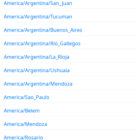
America/Argentina/San_Juan
America/Argentina/Tucuman
America/Argentina/Buenos_Aires
America/Argentina/Rio_Gallegos
America/Argentina/La_Rioja
America/Argentina/Ushuaia
America/Argentina/Mendoza
America/Sao_Paulo
America/Belem
America/Mendoza
America/Rosario