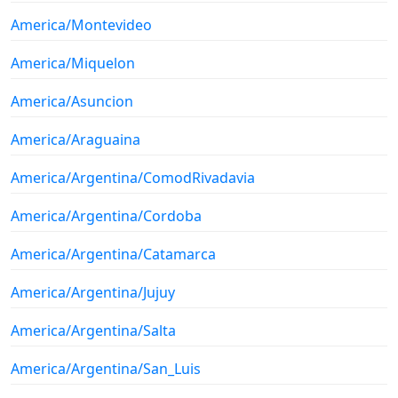
America/Montevideo
America/Miquelon
America/Asuncion
America/Araguaina
America/Argentina/ComodRivadavia
America/Argentina/Cordoba
America/Argentina/Catamarca
America/Argentina/Jujuy
America/Argentina/Salta
America/Argentina/San_Luis