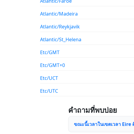
Atlantic/Faroe
Atlantic/Madeira
Atlantic/Reykjavik
Atlantic/St_Helena
Etc/GMT
Etc/GMT+0
Etc/UCT
Etc/UTC
คำถามที่พบบ่อย
ขณะนี้เวลาในเขตเวลา Eire ค