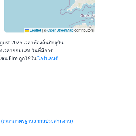
Leaflet
|
©
OpenStreetMap
contributors
ust 2026 เวลาท้องถิ่นปัจจุบัน
วงเวลาออมแสง วันที่มีการ
ซน Eire ถูกใช้ใน
ไอร์แลนด์
ยูทีซี (เวลามาตรฐานสากลประสานงาน)