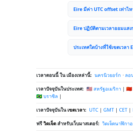
Eire มีค่า UTC offset เท่าไห
Eire ปฏิบัติตามเวลาออมแสงห
ประเทศใดบ้างที่ใช้เขตเวลา E
เวลาตอนนี้ ใน เมืองเหล่านี้:
นครนิวยอร์ก
·
ลอ
เวลาปัจจุบันในประเทศ:
🇺🇸 สหรัฐอเมริกา
|
🇨🇳
🇧🇷 บราซิล
|
เวลาปัจจุบันใน
เขตเวลา
:
UTC
|
GMT
|
CET
|
ฟรี
วิดเจ็ต
สำหรับเว็บมาสเตอร์:
วิดเจ็ตนาฬิกา