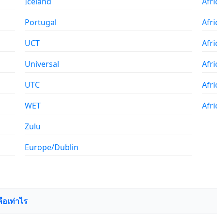
Iceland
Afr
Portugal
Afr
UCT
Afri
Universal
Afr
UTC
Afri
WET
Afr
Zulu
Europe/Dublin
ือเท่าไร