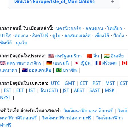
โซนเวลา Europe/Isle_of_Man มีกี่เมือง
เวลาตอนนี้ ใน เมืองเหล่านี้:
นครนิวยอร์ก
·
ลอนดอน
·
โตเกียว
·
ปารีส
·
ฮ่องกง
·
สิงคโปร์
·
ดูไบ
·
ลอสแองเจลิส
·
เซี่ยงไฮ้
·
ปักกิ่ง
·
ซิดนีย์
·
มุมไบ
เวลาปัจจุบันในประเทศ:
🇺🇸 สหรัฐอเมริกา
|
🇨🇳 จีน
|
🇮🇳 อินเดีย
|
🇬🇧 สหราชอาณาจักร
|
🇩🇪 เยอรมนี
|
🇯🇵 ญี่ปุ่น
|
🇫🇷 ฝรั่งเศส
|
🇨🇦
แคนาดา
|
🇦🇺 ออสเตรเลีย
|
🇧🇷 บราซิล
|
เวลาปัจจุบันใน
เขตเวลา
:
UTC
|
GMT
|
CET
|
PST
|
MST
|
CST
|
EST
|
EET
|
IST
|
จีน (CST)
|
JST
|
AEST
|
SAST
|
MSK
|
NZST
|
ฟรี
วิดเจ็ต
สำหรับเว็บมาสเตอร์:
วิดเจ็ตนาฬิกาอนาล็อกฟรี
|
วิดเจ็
ตนาฬิกาดิจิตอลฟรี
|
วิดเจ็ตนาฬิกาข้อความฟรี
|
วิดเจ็ตนาฬิกา
คำฟรี