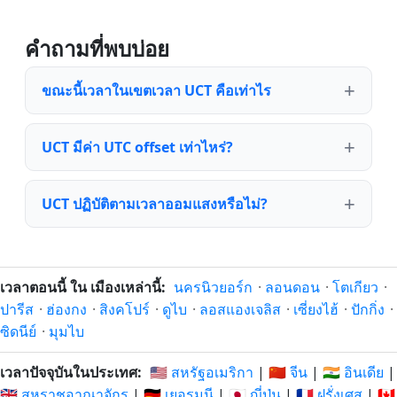
คำถามที่พบบ่อย
ขณะนี้เวลาในเขตเวลา UCT คือเท่าไร
UCT มีค่า UTC offset เท่าไหร่?
UCT ปฏิบัติตามเวลาออมแสงหรือไม่?
เวลาตอนนี้ ใน เมืองเหล่านี้:
นครนิวยอร์ก
·
ลอนดอน
·
โตเกียว
·
ปารีส
·
ฮ่องกง
·
สิงคโปร์
·
ดูไบ
·
ลอสแองเจลิส
·
เซี่ยงไฮ้
·
ปักกิ่ง
·
ซิดนีย์
·
มุมไบ
เวลาปัจจุบันในประเทศ:
🇺🇸 สหรัฐอเมริกา
|
🇨🇳 จีน
|
🇮🇳 อินเดีย
|
🇬🇧 สหราชอาณาจักร
|
🇩🇪 เยอรมนี
|
🇯🇵 ญี่ปุ่น
|
🇫🇷 ฝรั่งเศส
|
🇨🇦