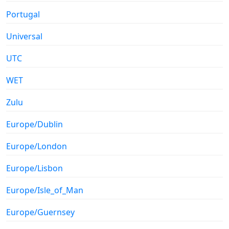
Portugal
Universal
UTC
WET
Zulu
Europe/Dublin
Europe/London
Europe/Lisbon
Europe/Isle_of_Man
Europe/Guernsey