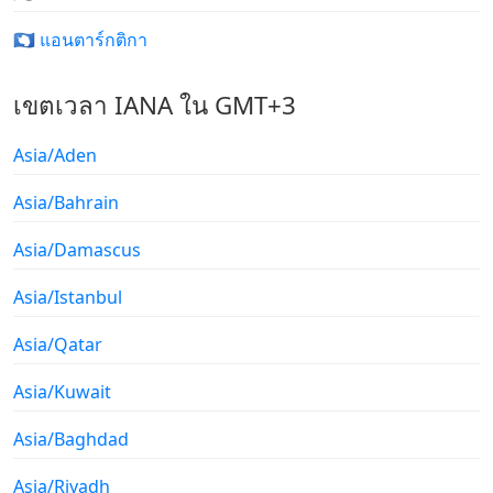
🇦🇶 แอนตาร์กติกา
เขตเวลา IANA ใน GMT+3
Asia/Aden
Asia/Bahrain
Asia/Damascus
Asia/Istanbul
Asia/Qatar
Asia/Kuwait
Asia/Baghdad
Asia/Riyadh