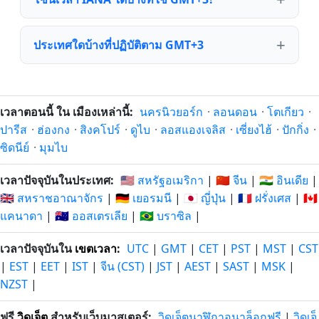
ประเทศใดบ้างที่ปฏิบัติตาม GMT+3
เวลาตอนนี้ ใน เมืองเหล่านี้:
นครนิวยอร์ก
·
ลอนดอน
·
โตเกียว
·
ปารีส
·
ฮ่องกง
·
สิงคโปร์
·
ดูไบ
·
ลอสแองเจลิส
·
เซี่ยงไฮ้
·
ปักกิ่ง
·
ซิดนีย์
·
มุมไบ
เวลาปัจจุบันในประเทศ:
🇺🇸 สหรัฐอเมริกา
|
🇨🇳 จีน
|
🇮🇳 อินเดีย
|
🇬🇧 สหราชอาณาจักร
|
🇩🇪 เยอรมนี
|
🇯🇵 ญี่ปุ่น
|
🇫🇷 ฝรั่งเศส
|
🇨🇦
แคนาดา
|
🇦🇺 ออสเตรเลีย
|
🇧🇷 บราซิล
|
เวลาปัจจุบันใน
เขตเวลา
:
UTC
|
GMT
|
CET
|
PST
|
MST
|
CST
|
EST
|
EET
|
IST
|
จีน (CST)
|
JST
|
AEST
|
SAST
|
MSK
|
NZST
|
ฟรี
วิดเจ็ต
สำหรับเว็บมาสเตอร์:
วิดเจ็ตนาฬิกาอนาล็อกฟรี
|
วิดเจ็