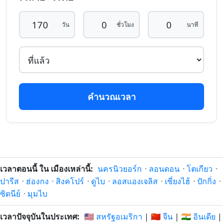
21/2/26
25/1/27
ที่แล้ว
หลังจากนี้
วัน
ชั่วโมง
นาที
170 วัน
170 วัน
20/2/26
26/1/27
ที่แล้ว
หลังจากนี้
171 วัน
171 วัน
19/2/26
27/1/27
ที่แล้ว
หลังจากนี้
คำนวณเวลา
172 วัน
172 วัน
18/2/26
28/1/27
ที่แล้ว
หลังจากนี้
173 วัน
173 วัน
17/2/26
29/1/27
ที่แล้ว
หลังจากนี้
174 วัน
174 วัน
เวลาตอนนี้ ใน เมืองเหล่านี้:
นครนิวยอร์ก
·
ลอนดอน
·
โตเกียว
·
16/2/26
30/1/27
ที่แล้ว
หลังจากนี้
ปารีส
·
ฮ่องกง
·
สิงคโปร์
·
ดูไบ
·
ลอสแองเจลิส
·
เซี่ยงไฮ้
·
ปักกิ่ง
·
ซิดนีย์
·
มุมไบ
175 วัน
175 วัน
15/2/26
31/1/27
ที่แล้ว
หลังจากนี้
เวลาปัจจุบันในประเทศ:
🇺🇸 สหรัฐอเมริกา
|
🇨🇳 จีน
|
🇮🇳 อินเดีย
|