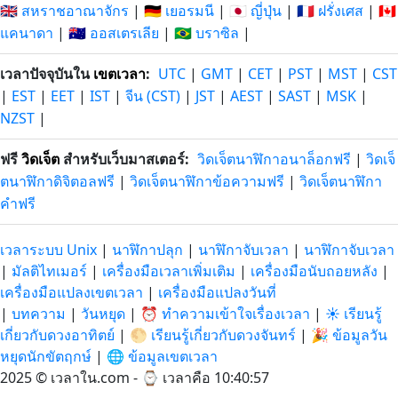
🇬🇧 สหราชอาณาจักร
|
🇩🇪 เยอรมนี
|
🇯🇵 ญี่ปุ่น
|
🇫🇷 ฝรั่งเศส
|
🇨🇦
176 วัน
176 วัน
แคนาดา
|
🇦🇺 ออสเตรเลีย
|
🇧🇷 บราซิล
|
14/2/26
1/2/27
ที่แล้ว
หลังจากนี้
เวลาปัจจุบันใน
เขตเวลา
:
UTC
|
GMT
|
CET
|
PST
|
MST
|
CST
177 วัน
177 วัน
13/2/26
2/2/27
|
EST
|
EET
|
IST
|
จีน (CST)
|
JST
|
AEST
|
SAST
|
MSK
|
ที่แล้ว
หลังจากนี้
NZST
|
178 วัน
178 วัน
12/2/26
3/2/27
ฟรี
วิดเจ็ต
สำหรับเว็บมาสเตอร์:
วิดเจ็ตนาฬิกาอนาล็อกฟรี
|
วิดเจ็
ที่แล้ว
หลังจากนี้
ตนาฬิกาดิจิตอลฟรี
|
วิดเจ็ตนาฬิกาข้อความฟรี
|
วิดเจ็ตนาฬิกา
คำฟรี
179 วัน
179 วัน
11/2/26
4/2/27
ที่แล้ว
หลังจากนี้
เวลาระบบ Unix
|
นาฬิกาปลุก
|
นาฬิกาจับเวลา
|
นาฬิกาจับเวลา
180 วัน
180 วัน
|
มัลติไทเมอร์
|
เครื่องมือเวลาเพิ่มเติม
|
เครื่องมือนับถอยหลัง
|
10/2/26
5/2/27
ที่แล้ว
หลังจากนี้
เครื่องมือแปลงเขตเวลา
|
เครื่องมือแปลงวันที่
|
บทความ
|
วันหยุด
|
⏰ ทำความเข้าใจเรื่องเวลา
|
☀️ เรียนรู้
181 วัน
181 วัน
เกี่ยวกับดวงอาทิตย์
|
🌕 เรียนรู้เกี่ยวกับดวงจันทร์
|
🎉 ข้อมูลวัน
9/2/26
6/2/27
ที่แล้ว
หลังจากนี้
หยุดนักขัตฤกษ์
|
🌐 ข้อมูลเขตเวลา
2025 © เวลาใน.com - ⌚
เวลาคือ 10:40:57
182 วัน
182 วัน
8/2/26
7/2/27