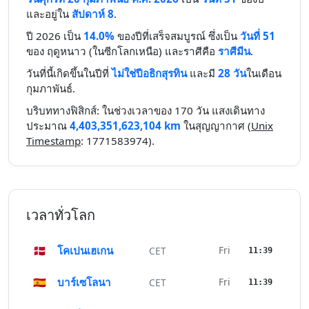
และอยู่ใน
สัปดาห์ 8
.
ปี 2026 เป็น
14.0%
ของปีที่เสร็จสมบูรณ์ ซึ่งเป็น
วันที่ 51
ของ ฤดูหนาว (ในซีกโลกเหนือ) และราศีคือ
ราศีมีน
.
วันที่นี้เกิดขึ้นในปีที่
ไม่ใช่ปีอธิกสุรทิน
และมี
28 วัน
ในเดือน
กุมภาพันธ์.
บริบททางฟิสิกส์: ในช่วงเวลาของ 170 วัน แสงเดินทาง
ประมาณ
4,403,351,623,104 km
ในสุญญากาศ (
Unix
Timestamp
: 1771583974).
เวลาทั่วโลก
🇩🇰
โคเปนเฮเกน
Fri
CET
11:39
🇪🇸
บาร์เซโลนา
Fri
CET
11:39