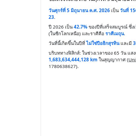
วันศุกร์ที่ 5 มิถุนายน ค.ศ. 2026
เป็น
วันที่ 1
23
.
ปี 2026 เป็น
42.7%
ของปีที่เสร็จสมบูรณ์ ซึ่ง
(ในซีกโลกเหนือ) และราศีคือ
ราศีเมถุน
.
วันที่นี้เกิดขึ้นในปีที่
ไม่ใช่ปีอธิกสุรทิน
และมี
3
บริบททางฟิสิกส์: ในช่วงเวลาของ 65 วัน แ
1,683,634,444,128 km
ในสุญญากาศ (
Uni
1780638627).