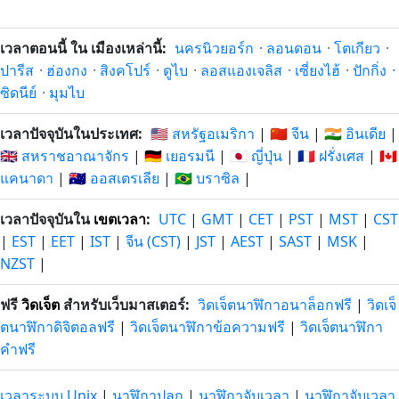
ที่แล้ว
หลังจากนี้
105 วัน
105 วัน
เวลาตอนนี้ ใน เมืองเหล่านี้:
นครนิวยอร์ก
·
ลอนดอน
·
โตเกียว
·
23/4/26
19/11/26
ที่แล้ว
หลังจากนี้
ปารีส
·
ฮ่องกง
·
สิงคโปร์
·
ดูไบ
·
ลอสแองเจลิส
·
เซี่ยงไฮ้
·
ปักกิ่ง
·
ซิดนีย์
·
มุมไบ
106 วัน
106 วัน
22/4/26
20/11/26
ที่แล้ว
หลังจากนี้
เวลาปัจจุบันในประเทศ:
🇺🇸 สหรัฐอเมริกา
|
🇨🇳 จีน
|
🇮🇳 อินเดีย
|
🇬🇧 สหราชอาณาจักร
|
🇩🇪 เยอรมนี
|
🇯🇵 ญี่ปุ่น
|
🇫🇷 ฝรั่งเศส
|
🇨🇦
107 วัน
107 วัน
แคนาดา
|
🇦🇺 ออสเตรเลีย
|
🇧🇷 บราซิล
|
21/4/26
21/11/26
ที่แล้ว
หลังจากนี้
เวลาปัจจุบันใน
เขตเวลา
:
UTC
|
GMT
|
CET
|
PST
|
MST
|
CST
108 วัน
108 วัน
20/4/26
22/11/26
|
EST
|
EET
|
IST
|
จีน (CST)
|
JST
|
AEST
|
SAST
|
MSK
|
ที่แล้ว
หลังจากนี้
NZST
|
109 วัน
109 วัน
19/4/26
23/11/26
ฟรี
วิดเจ็ต
สำหรับเว็บมาสเตอร์:
วิดเจ็ตนาฬิกาอนาล็อกฟรี
|
วิดเจ็
ที่แล้ว
หลังจากนี้
ตนาฬิกาดิจิตอลฟรี
|
วิดเจ็ตนาฬิกาข้อความฟรี
|
วิดเจ็ตนาฬิกา
คำฟรี
110 วัน
110 วัน
18/4/26
24/11/26
ที่แล้ว
หลังจากนี้
เวลาระบบ Unix
|
นาฬิกาปลุก
|
นาฬิกาจับเวลา
|
นาฬิกาจับเวลา