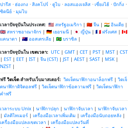
29/11/25
15/4/27
ที่แล้ว
หลังจากนี้
ปารีส
·
ฮ่องกง
·
สิงคโปร์
·
ดูไบ
·
ลอสแองเจลิส
·
เซี่ยงไฮ้
·
ปักกิ่ง
·
ซิดนีย์
·
มุมไบ
252 วัน
252 วัน
28/11/25
16/4/27
ที่แล้ว
หลังจากนี้
เวลาปัจจุบันในประเทศ:
🇺🇸 สหรัฐอเมริกา
|
🇨🇳 จีน
|
🇮🇳 อินเดีย
|
🇬🇧 สหราชอาณาจักร
|
🇩🇪 เยอรมนี
|
🇯🇵 ญี่ปุ่น
|
🇫🇷 ฝรั่งเศส
|
🇨🇦
253 วัน
253 วัน
แคนาดา
|
🇦🇺 ออสเตรเลีย
|
🇧🇷 บราซิล
|
27/11/25
17/4/27
ที่แล้ว
หลังจากนี้
เวลาปัจจุบันใน
เขตเวลา
:
UTC
|
GMT
|
CET
|
PST
|
MST
|
CST
254 วัน
254 วัน
26/11/25
18/4/27
|
EST
|
EET
|
IST
|
จีน (CST)
|
JST
|
AEST
|
SAST
|
MSK
|
ที่แล้ว
หลังจากนี้
NZST
|
255 วัน
255 วัน
25/11/25
19/4/27
ฟรี
วิดเจ็ต
สำหรับเว็บมาสเตอร์:
วิดเจ็ตนาฬิกาอนาล็อกฟรี
|
วิดเจ็
ที่แล้ว
หลังจากนี้
ตนาฬิกาดิจิตอลฟรี
|
วิดเจ็ตนาฬิกาข้อความฟรี
|
วิดเจ็ตนาฬิกา
คำฟรี
256 วัน
256 วัน
24/11/25
20/4/27
ที่แล้ว
หลังจากนี้
เวลาระบบ Unix
|
นาฬิกาปลุก
|
นาฬิกาจับเวลา
|
นาฬิกาจับเวลา
257 วัน
257 วัน
|
มัลติไทเมอร์
|
เครื่องมือเวลาเพิ่มเติม
|
เครื่องมือนับถอยหลัง
|
23/11/25
21/4/27
ที่แล้ว
หลังจากนี้
เครื่องมือแปลงเขตเวลา
|
เครื่องมือแปลงวันที่