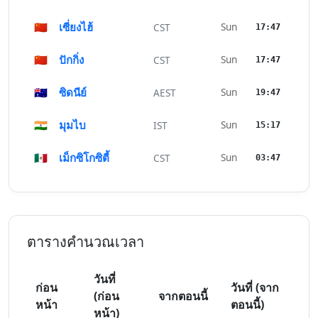
🇨🇳
เซี่ยงไฮ้
Sun
CST
17:47
🇨🇳
ปักกิ่ง
Sun
CST
17:47
🇦🇺
ซิดนีย์
Sun
AEST
19:47
🇮🇳
มุมไบ
Sun
IST
15:17
🇲🇽
เม็กซิโกซิตี้
Sun
CST
03:47
ตารางคำนวณเวลา
วันที่
ก่อน
วันที่ (จาก
(ก่อน
จากตอนนี้
หน้า
ตอนนี้)
หน้า)