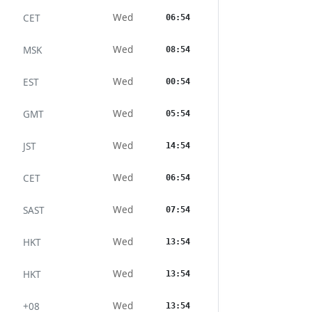
Wed
CET
06:54
Wed
MSK
08:54
Wed
EST
00:54
Wed
GMT
05:54
Wed
JST
14:54
Wed
CET
06:54
Wed
SAST
07:54
Wed
HKT
13:54
Wed
HKT
13:54
Wed
+08
13:54