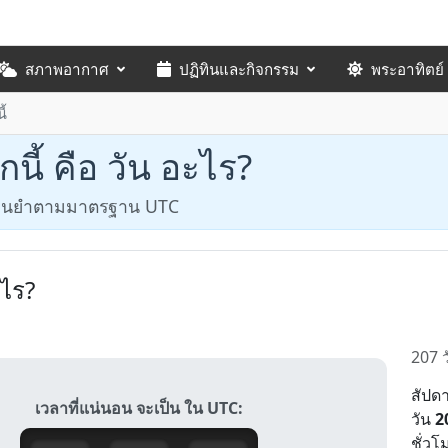
สภาพอากาศ
ปฏิทินและกิจกรรม
พระอาทิตย์
ี้
นี้ คือ วัน อะไร?
แม่นยำตามมาตรฐาน UTC
ะไร?
207 ว
สัปดา
เวลาที่แน่นอน จะเป็น ใน UTC:
วัน
2
ชั่วโ