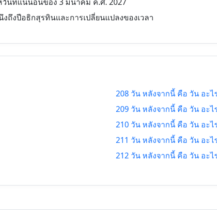
ห้วันที่แน่นอนของ 3 มีนาคม ค.ศ. 2027
6
200 วัน หลังจากนี้
งถึงปีอธิกสุรทินและการเปลี่ยนแปลงของเวลา
6
201 วัน หลังจากนี้
6
202 วัน หลังจากนี้
6
203 วัน หลังจากนี้
208 วัน หลังจากนี้ คือ วัน อะไ
6
204 วัน หลังจากนี้
209 วัน หลังจากนี้ คือ วัน อะไ
6
205 วัน หลังจากนี้
210 วัน หลังจากนี้ คือ วัน อะไ
211 วัน หลังจากนี้ คือ วัน อะไ
6
206 วัน หลังจากนี้
212 วัน หลังจากนี้ คือ วัน อะไ
26
207 วัน หลังจากนี้
6
208 วัน หลังจากนี้
6
209 วัน หลังจากนี้