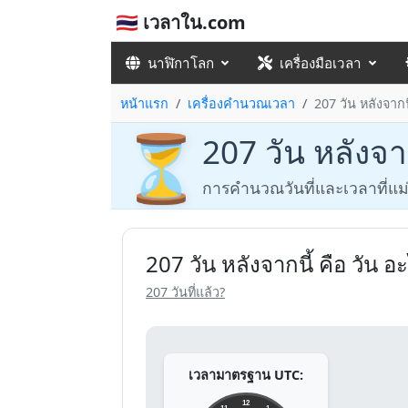
🇹🇭 เวลาใน.com
นาฬิกาโลก
เครื่องมือเวลา
หน้าแรก
เครื่องคำนวณเวลา
207 วัน หลังจากน
⏳
207 วัน หลังจาก
การคำนวณวันที่และเวลาที่
207 วัน หลังจากนี้ คือ วัน อ
207 วันที่แล้ว?
เวลามาตรฐาน UTC:
12