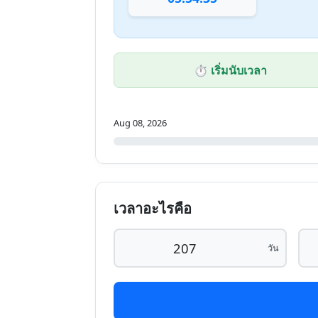
⏱️ เริ่มนับเวลา
Aug 08, 2026
เวลาอะไรคือ
วัน