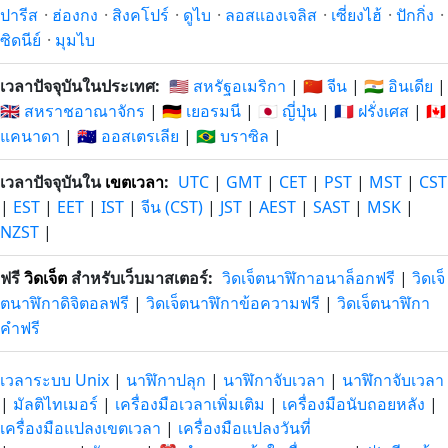
31/12/25
12/3/27
ที่แล้ว
หลังจากนี้
ปารีส
·
ฮ่องกง
·
สิงคโปร์
·
ดูไบ
·
ลอสแองเจลิส
·
เซี่ยงไฮ้
·
ปักกิ่ง
·
ซิดนีย์
·
มุมไบ
219 วัน
219 วัน
30/12/25
13/3/27
ที่แล้ว
หลังจากนี้
เวลาปัจจุบันในประเทศ:
🇺🇸 สหรัฐอเมริกา
|
🇨🇳 จีน
|
🇮🇳 อินเดีย
|
🇬🇧 สหราชอาณาจักร
|
🇩🇪 เยอรมนี
|
🇯🇵 ญี่ปุ่น
|
🇫🇷 ฝรั่งเศส
|
🇨🇦
220 วัน
220 วัน
แคนาดา
|
🇦🇺 ออสเตรเลีย
|
🇧🇷 บราซิล
|
29/12/25
14/3/27
ที่แล้ว
หลังจากนี้
เวลาปัจจุบันใน
เขตเวลา
:
UTC
|
GMT
|
CET
|
PST
|
MST
|
CST
221 วัน
221 วัน
28/12/25
15/3/27
|
EST
|
EET
|
IST
|
จีน (CST)
|
JST
|
AEST
|
SAST
|
MSK
|
ที่แล้ว
หลังจากนี้
NZST
|
222 วัน
222 วัน
27/12/25
16/3/27
ฟรี
วิดเจ็ต
สำหรับเว็บมาสเตอร์:
วิดเจ็ตนาฬิกาอนาล็อกฟรี
|
วิดเจ็
ที่แล้ว
หลังจากนี้
ตนาฬิกาดิจิตอลฟรี
|
วิดเจ็ตนาฬิกาข้อความฟรี
|
วิดเจ็ตนาฬิกา
คำฟรี
223 วัน
223 วัน
26/12/25
17/3/27
ที่แล้ว
หลังจากนี้
เวลาระบบ Unix
|
นาฬิกาปลุก
|
นาฬิกาจับเวลา
|
นาฬิกาจับเวลา
224 วัน
224 วัน
|
มัลติไทเมอร์
|
เครื่องมือเวลาเพิ่มเติม
|
เครื่องมือนับถอยหลัง
|
25/12/25
18/3/27
ที่แล้ว
หลังจากนี้
เครื่องมือแปลงเขตเวลา
|
เครื่องมือแปลงวันที่