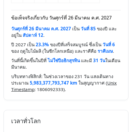
ข้อเท็จจริงเกี่ยวกับ วันศุกร์ที่ 26 มีนาคม ค.ศ. 2027
วันศุกร์ที่ 26 มีนาคม ค.ศ. 2027
เป็น
วันที่ 85
ของปี และ
อยู่ใน
สัปดาห์ 12
.
ปี 2027 เป็น
23.3%
ของปีที่เสร็จสมบูรณ์ ซึ่งเป็น
วันที่ 6
ของ ฤดูใบไม้ผลิ (ในซีกโลกเหนือ) และราศีคือ
ราศีเมษ
.
วันที่นี้เกิดขึ้นในปีที่
ไม่ใช่ปีอธิกสุรทิน
และมี
31 วัน
ในเดือน
มีนาคม.
บริบททางฟิสิกส์: ในช่วงเวลาของ 231 วัน แสงเดินทาง
ประมาณ
5,983,377,793,747 km
ในสุญญากาศ (
Unix
Timestamp
: 1806092333).
เวลาทั่วโลก