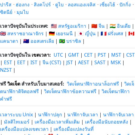
15/12/25
30/3/27
ที่แล้ว
หลังจากนี้
ปารีส
·
ฮ่องกง
·
สิงคโปร์
·
ดูไบ
·
ลอสแองเจลิส
·
เซี่ยงไฮ้
·
ปักกิ่ง
·
ซิดนีย์
·
มุมไบ
236 วัน
236 วัน
14/12/25
31/3/27
ที่แล้ว
หลังจากนี้
เวลาปัจจุบันในประเทศ:
🇺🇸 สหรัฐอเมริกา
|
🇨🇳 จีน
|
🇮🇳 อินเดีย
|
🇬🇧 สหราชอาณาจักร
|
🇩🇪 เยอรมนี
|
🇯🇵 ญี่ปุ่น
|
🇫🇷 ฝรั่งเศส
|
🇨🇦
237 วัน
237 วัน
แคนาดา
|
🇦🇺 ออสเตรเลีย
|
🇧🇷 บราซิล
|
13/12/25
1/4/27
ที่แล้ว
หลังจากนี้
เวลาปัจจุบันใน
เขตเวลา
:
UTC
|
GMT
|
CET
|
PST
|
MST
|
CST
238 วัน
238 วัน
12/12/25
2/4/27
|
EST
|
EET
|
IST
|
จีน (CST)
|
JST
|
AEST
|
SAST
|
MSK
|
ที่แล้ว
หลังจากนี้
NZST
|
239 วัน
239 วัน
11/12/25
3/4/27
ฟรี
วิดเจ็ต
สำหรับเว็บมาสเตอร์:
วิดเจ็ตนาฬิกาอนาล็อกฟรี
|
วิดเจ็
ที่แล้ว
หลังจากนี้
ตนาฬิกาดิจิตอลฟรี
|
วิดเจ็ตนาฬิกาข้อความฟรี
|
วิดเจ็ตนาฬิกา
คำฟรี
240 วัน
240 วัน
10/12/25
4/4/27
ที่แล้ว
หลังจากนี้
เวลาระบบ Unix
|
นาฬิกาปลุก
|
นาฬิกาจับเวลา
|
นาฬิกาจับเวลา
241 วัน
241 วัน
|
มัลติไทเมอร์
|
เครื่องมือเวลาเพิ่มเติม
|
เครื่องมือนับถอยหลัง
|
9/12/25
5/4/27
ที่แล้ว
หลังจากนี้
เครื่องมือแปลงเขตเวลา
|
เครื่องมือแปลงวันที่