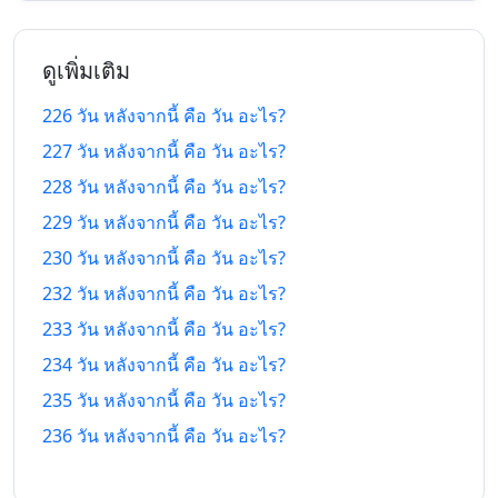
222 วัน
222 วัน
28/12/25
17/3/27
ที่แล้ว
หลังจากนี้
ดูเพิ่มเติม
223 วัน
223 วัน
27/12/25
18/3/27
ที่แล้ว
หลังจากนี้
226 วัน หลังจากนี้ คือ วัน อะไร?
227 วัน หลังจากนี้ คือ วัน อะไร?
224 วัน
224 วัน
26/12/25
19/3/27
ที่แล้ว
หลังจากนี้
228 วัน หลังจากนี้ คือ วัน อะไร?
229 วัน หลังจากนี้ คือ วัน อะไร?
225 วัน
225 วัน
25/12/25
20/3/27
ที่แล้ว
หลังจากนี้
230 วัน หลังจากนี้ คือ วัน อะไร?
232 วัน หลังจากนี้ คือ วัน อะไร?
226 วัน
226 วัน
24/12/25
21/3/27
233 วัน หลังจากนี้ คือ วัน อะไร?
ที่แล้ว
หลังจากนี้
234 วัน หลังจากนี้ คือ วัน อะไร?
227 วัน
227 วัน
23/12/25
22/3/27
235 วัน หลังจากนี้ คือ วัน อะไร?
ที่แล้ว
หลังจากนี้
236 วัน หลังจากนี้ คือ วัน อะไร?
228 วัน
228 วัน
22/12/25
23/3/27
ที่แล้ว
หลังจากนี้