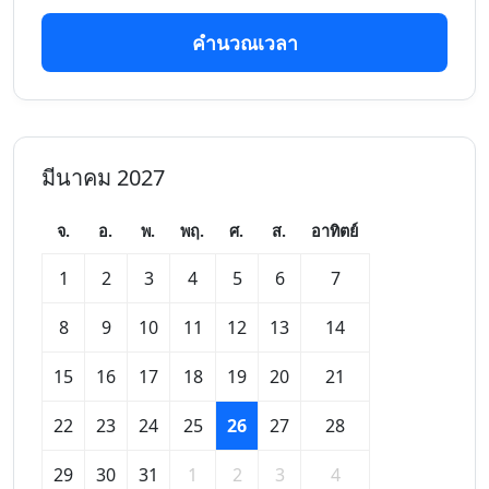
คำนวณเวลา
มีนาคม 2027
จ.
อ.
พ.
พฤ.
ศ.
ส.
อาทิตย์
1
2
3
4
5
6
7
8
9
10
11
12
13
14
15
16
17
18
19
20
21
22
23
24
25
26
27
28
29
30
31
1
2
3
4