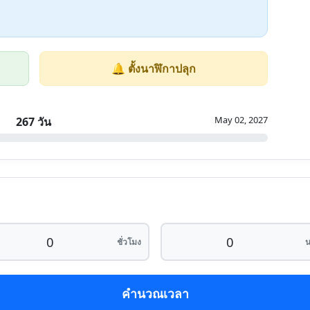
🔔 ตั้งนาฬิกาปลุก
May 02, 2027
267 วัน
ชั่วโมง
น
คำนวณเวลา