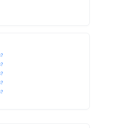
25/4/27
26/4/27
27/4/27
28/4/27
ร?
29/4/27
ร?
30/4/27
ร?
ร?
1/5/27
ร?
2/5/27
3/5/27
4/5/27