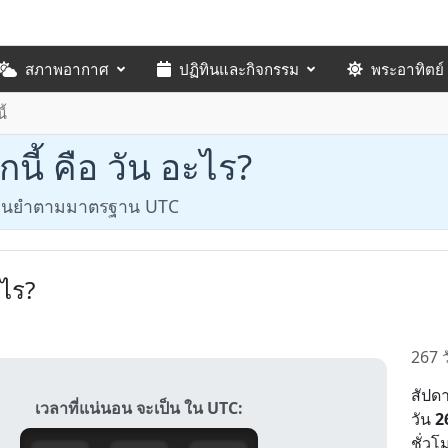
สภาพอากาศ
ปฏิทินและกิจกรรม
พระอาทิตย์
ี้
นี้ คือ วัน อะไร?
แม่นยำตามมาตรฐาน UTC
ะไร?
267 ว
สัปดา
เวลาที่แน่นอน จะเป็น ใน UTC:
วัน
2
ชั่วโ