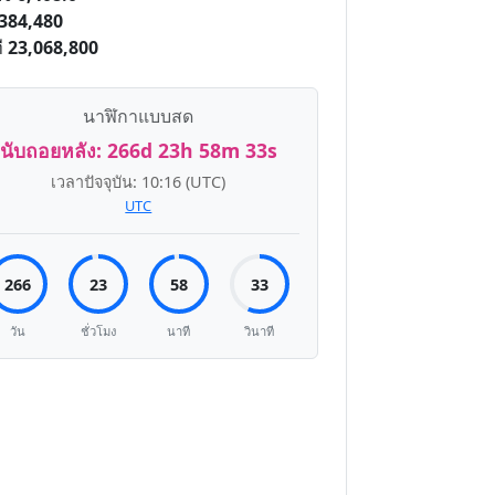
384,480
ี
23,068,800
นาฬิกาแบบสด
นับถอยหลัง:
266d 23h 58m 32s
เวลาปัจจุบัน:
10:16
(UTC)
UTC
266
23
58
32
วัน
ชั่วโมง
นาที
วินาที