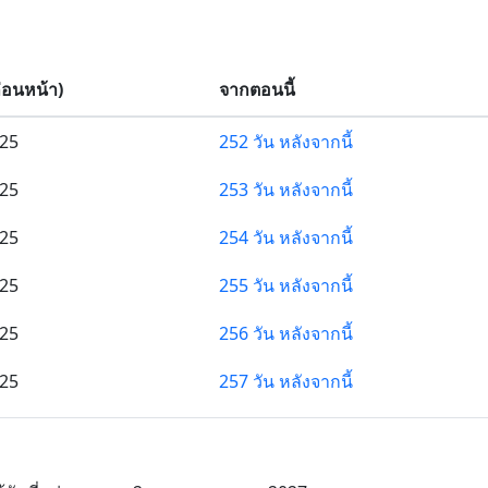
(ก่อนหน้า)
จากตอนนี้
/25
252 วัน หลังจากนี้
/25
253 วัน หลังจากนี้
/25
254 วัน หลังจากนี้
/25
255 วัน หลังจากนี้
/25
256 วัน หลังจากนี้
/25
257 วัน หลังจากนี้
/25
258 วัน หลังจากนี้
/25
259 วัน หลังจากนี้