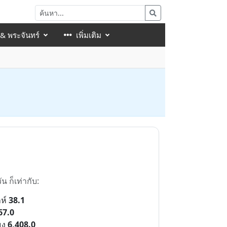
 & พระจันทร์
เพิ่มเติม
ัน ก็เท่ากับ:
ห์
38.1
67.0
มง
6,408.0