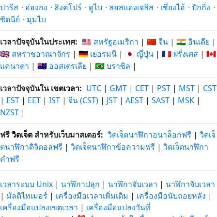
23/9/25
27/6/27
ที่แล้ว
หลังจากนี้
ปารีส
·
ฮ่องกง
·
สิงคโปร์
·
ดูไบ
·
ลอสแองเจลิส
·
เซี่ยงไฮ้
·
ปักกิ่ง
·
ซิดนีย์
·
มุมไบ
322 วัน
322 วัน
22/9/25
28/6/27
ที่แล้ว
หลังจากนี้
เวลาปัจจุบันในประเทศ:
🇺🇸 สหรัฐอเมริกา
|
🇨🇳 จีน
|
🇮🇳 อินเดีย
|
🇬🇧 สหราชอาณาจักร
|
🇩🇪 เยอรมนี
|
🇯🇵 ญี่ปุ่น
|
🇫🇷 ฝรั่งเศส
|
🇨🇦
323 วัน
323 วัน
แคนาดา
|
🇦🇺 ออสเตรเลีย
|
🇧🇷 บราซิล
|
21/9/25
29/6/27
ที่แล้ว
หลังจากนี้
เวลาปัจจุบันใน
เขตเวลา
:
UTC
|
GMT
|
CET
|
PST
|
MST
|
CST
324 วัน
324 วัน
20/9/25
30/6/27
|
EST
|
EET
|
IST
|
จีน (CST)
|
JST
|
AEST
|
SAST
|
MSK
|
ที่แล้ว
หลังจากนี้
NZST
|
325 วัน
325 วัน
19/9/25
1/7/27
ฟรี
วิดเจ็ต
สำหรับเว็บมาสเตอร์:
วิดเจ็ตนาฬิกาอนาล็อกฟรี
|
วิดเจ็
ที่แล้ว
หลังจากนี้
ตนาฬิกาดิจิตอลฟรี
|
วิดเจ็ตนาฬิกาข้อความฟรี
|
วิดเจ็ตนาฬิกา
คำฟรี
326 วัน
326 วัน
18/9/25
2/7/27
ที่แล้ว
หลังจากนี้
เวลาระบบ Unix
|
นาฬิกาปลุก
|
นาฬิกาจับเวลา
|
นาฬิกาจับเวลา
327 วัน
327 วัน
|
มัลติไทเมอร์
|
เครื่องมือเวลาเพิ่มเติม
|
เครื่องมือนับถอยหลัง
|
17/9/25
3/7/27
ที่แล้ว
หลังจากนี้
เครื่องมือแปลงเขตเวลา
|
เครื่องมือแปลงวันที่