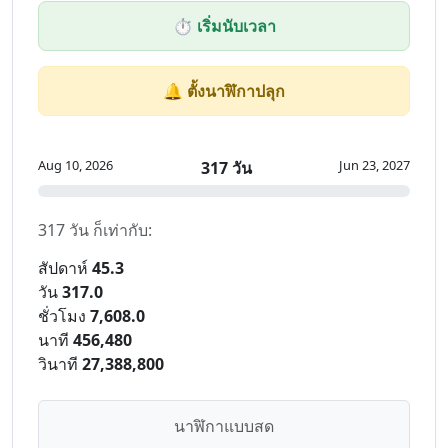
⏱️ เริ่มนับเวลา
🔔 ตั้งนาฬิกาปลุก
Aug 10, 2026
Jun 23, 2027
317 วัน
317 วัน ก็เท่ากับ:
สัปดาห์
45.3
วัน
317.0
ชั่วโมง
7,608.0
นาที
456,480
วินาที
27,388,800
นาฬิกาแบบสด