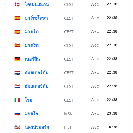
🇩🇰
โคเปนเฮเกน
Wed
CEST
22:38
🇪🇸
บาร์เซโลนา
Wed
CEST
22:38
🇪🇸
มาดริด
Wed
CEST
22:38
🇪🇸
มาดริด
Wed
CEST
22:38
🇩🇪
เบอร์ลิน
Wed
CEST
22:38
🇳🇱
อัมสเตอร์ดัม
Wed
CEST
22:38
🇳🇱
อัมสเตอร์ดัม
Wed
CEST
22:38
🇮🇹
โรม
Wed
CEST
22:38
🇷🇺
มอสโก
Wed
MSK
23:38
🇺🇸
นครนิวยอร์ก
Wed
EDT
16:38