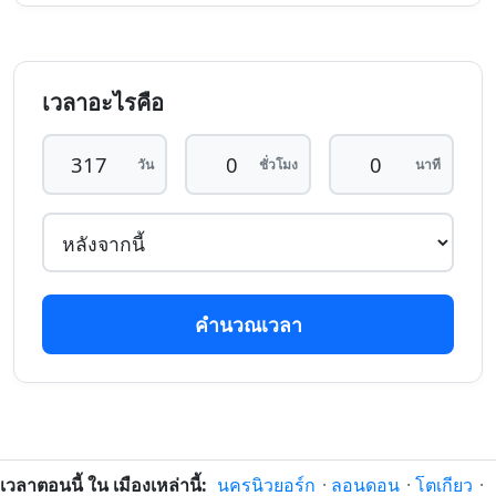
315 วัน
315 วัน
29/9/25
21/6/27
ที่แล้ว
หลังจากนี้
เวลาอะไรคือ
316 วัน
316 วัน
28/9/25
22/6/27
ที่แล้ว
หลังจากนี้
วัน
ชั่วโมง
นาที
317 วัน
317 วัน
27/9/25
23/6/27
ที่แล้ว
หลังจากนี้
318 วัน
318 วัน
26/9/25
24/6/27
ที่แล้ว
หลังจากนี้
คำนวณเวลา
319 วัน
319 วัน
25/9/25
25/6/27
ที่แล้ว
หลังจากนี้
320 วัน
320 วัน
24/9/25
26/6/27
ที่แล้ว
หลังจากนี้
321 วัน
321 วัน
เวลาตอนนี้ ใน เมืองเหล่านี้:
นครนิวยอร์ก
·
ลอนดอน
·
โตเกียว
·