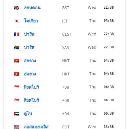
🇬🇧
ลอนดอน
Wed
BST
21:38
🇯🇵
โตเกียว
Thu
JST
05:38
🇫🇷
ปารีส
Wed
CEST
22:38
🇿🇦
ปารีส
Wed
SAST
22:38
🇭🇰
ฮ่องกง
Thu
HKT
04:38
🇭🇰
ฮ่องกง
Thu
HKT
04:38
🇸🇬
สิงคโปร์
Thu
+08
04:38
🇸🇬
สิงคโปร์
Thu
+08
04:38
🇦🇪
ดูไบ
Thu
+04
00:38
🇺🇸
ลอสแองเจลิส
Wed
PDT
13:38