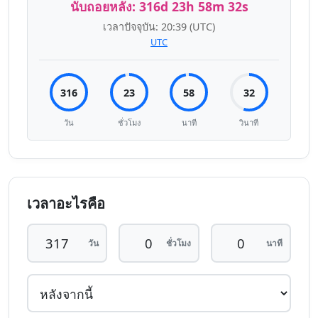
นับถอยหลัง:
316d 23h 58m 32s
เวลาปัจจุบัน:
20:39
(UTC)
UTC
316
23
58
32
วัน
ชั่วโมง
นาที
วินาที
เวลาอะไรคือ
วัน
ชั่วโมง
นาที