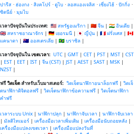
14/9/25
30/6/27
ที่แล้ว
หลังจากนี้
ปารีส
·
ฮ่องกง
·
สิงคโปร์
·
ดูไบ
·
ลอสแองเจลิส
·
เซี่ยงไฮ้
·
ปักกิ่ง
·
ซิดนีย์
·
มุมไบ
328 วัน
328 วัน
13/9/25
1/7/27
ที่แล้ว
หลังจากนี้
เวลาปัจจุบันในประเทศ:
🇺🇸 สหรัฐอเมริกา
|
🇨🇳 จีน
|
🇮🇳 อินเดีย
|
🇬🇧 สหราชอาณาจักร
|
🇩🇪 เยอรมนี
|
🇯🇵 ญี่ปุ่น
|
🇫🇷 ฝรั่งเศส
|
🇨🇦
329 วัน
329 วัน
แคนาดา
|
🇦🇺 ออสเตรเลีย
|
🇧🇷 บราซิล
|
12/9/25
2/7/27
ที่แล้ว
หลังจากนี้
เวลาปัจจุบันใน
เขตเวลา
:
UTC
|
GMT
|
CET
|
PST
|
MST
|
CST
330 วัน
330 วัน
11/9/25
3/7/27
|
EST
|
EET
|
IST
|
จีน (CST)
|
JST
|
AEST
|
SAST
|
MSK
|
ที่แล้ว
หลังจากนี้
NZST
|
331 วัน
331 วัน
10/9/25
4/7/27
ฟรี
วิดเจ็ต
สำหรับเว็บมาสเตอร์:
วิดเจ็ตนาฬิกาอนาล็อกฟรี
|
วิดเจ็
ที่แล้ว
หลังจากนี้
ตนาฬิกาดิจิตอลฟรี
|
วิดเจ็ตนาฬิกาข้อความฟรี
|
วิดเจ็ตนาฬิกา
คำฟรี
332 วัน
332 วัน
9/9/25
5/7/27
ที่แล้ว
หลังจากนี้
เวลาระบบ Unix
|
นาฬิกาปลุก
|
นาฬิกาจับเวลา
|
นาฬิกาจับเวลา
333 วัน
333 วัน
|
มัลติไทเมอร์
|
เครื่องมือเวลาเพิ่มเติม
|
เครื่องมือนับถอยหลัง
|
8/9/25
6/7/27
ที่แล้ว
หลังจากนี้
เครื่องมือแปลงเขตเวลา
|
เครื่องมือแปลงวันที่