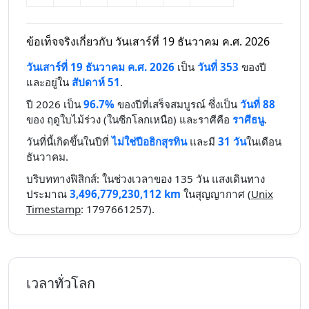
ข้อเท็จจริงเกี่ยวกับ วันเสาร์ที่ 19 ธันวาคม ค.ศ. 2026
วันเสาร์ที่ 19 ธันวาคม ค.ศ. 2026
เป็น
วันที่ 353
ของปี
และอยู่ใน
สัปดาห์ 51
.
ปี 2026 เป็น
96.7%
ของปีที่เสร็จสมบูรณ์ ซึ่งเป็น
วันที่ 88
ของ ฤดูใบไม้ร่วง (ในซีกโลกเหนือ) และราศีคือ
ราศีธนู
.
วันที่นี้เกิดขึ้นในปีที่
ไม่ใช่ปีอธิกสุรทิน
และมี
31 วัน
ในเดือน
ธันวาคม.
บริบททางฟิสิกส์: ในช่วงเวลาของ 135 วัน แสงเดินทาง
ประมาณ
3,496,779,230,112 km
ในสุญญากาศ (
Unix
Timestamp
: 1797661257).
เวลาทั่วโลก