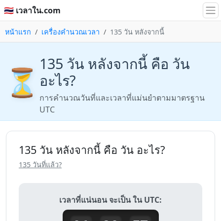
🇹🇭 เวลาใน.com
หน้าแรก
เครื่องคำนวณเวลา
135 วัน หลังจากนี้
135 วัน หลังจากนี้ คือ วัน
⏳
อะไร?
การคำนวณวันที่และเวลาที่แม่นยำตามมาตรฐาน
UTC
135 วัน หลังจากนี้ คือ วัน อะไร?
135 วันที่แล้ว?
เวลาที่แน่นอน จะเป็น ใน UTC: