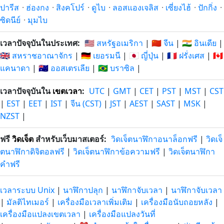
20/3/26
23/12/26
ที่แล้ว
หลังจากนี้
ปารีส
·
ฮ่องกง
·
สิงคโปร์
·
ดูไบ
·
ลอสแองเจลิส
·
เซี่ยงไฮ้
·
ปักกิ่ง
·
ซิดนีย์
·
มุมไบ
140 วัน
140 วัน
19/3/26
24/12/26
ที่แล้ว
หลังจากนี้
เวลาปัจจุบันในประเทศ:
🇺🇸 สหรัฐอเมริกา
|
🇨🇳 จีน
|
🇮🇳 อินเดีย
|
🇬🇧 สหราชอาณาจักร
|
🇩🇪 เยอรมนี
|
🇯🇵 ญี่ปุ่น
|
🇫🇷 ฝรั่งเศส
|
🇨🇦
141 วัน
141 วัน
แคนาดา
|
🇦🇺 ออสเตรเลีย
|
🇧🇷 บราซิล
|
18/3/26
25/12/26
ที่แล้ว
หลังจากนี้
เวลาปัจจุบันใน
เขตเวลา
:
UTC
|
GMT
|
CET
|
PST
|
MST
|
CST
142 วัน
142 วัน
17/3/26
26/12/26
|
EST
|
EET
|
IST
|
จีน (CST)
|
JST
|
AEST
|
SAST
|
MSK
|
ที่แล้ว
หลังจากนี้
NZST
|
143 วัน
143 วัน
16/3/26
27/12/26
ฟรี
วิดเจ็ต
สำหรับเว็บมาสเตอร์:
วิดเจ็ตนาฬิกาอนาล็อกฟรี
|
วิดเจ็
ที่แล้ว
หลังจากนี้
ตนาฬิกาดิจิตอลฟรี
|
วิดเจ็ตนาฬิกาข้อความฟรี
|
วิดเจ็ตนาฬิกา
คำฟรี
144 วัน
144 วัน
15/3/26
28/12/26
ที่แล้ว
หลังจากนี้
เวลาระบบ Unix
|
นาฬิกาปลุก
|
นาฬิกาจับเวลา
|
นาฬิกาจับเวลา
145 วัน
145 วัน
|
มัลติไทเมอร์
|
เครื่องมือเวลาเพิ่มเติม
|
เครื่องมือนับถอยหลัง
|
14/3/26
29/12/26
ที่แล้ว
หลังจากนี้
เครื่องมือแปลงเขตเวลา
|
เครื่องมือแปลงวันที่